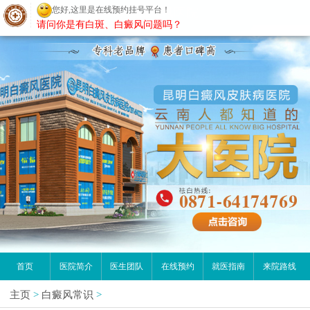
您好,这里是在线预约挂号平台！
昆明白癜风医院
请问你是有白斑、白癜风问题吗？
首页
医院简介
医生团队
在线预约
就医指南
来院路线
主页
>
白癜风常识
>