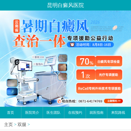
昆明白癜风医院
首页
医院简介
医生团队
在线预约
就医指南
来院路线
主页
>
双腿
>