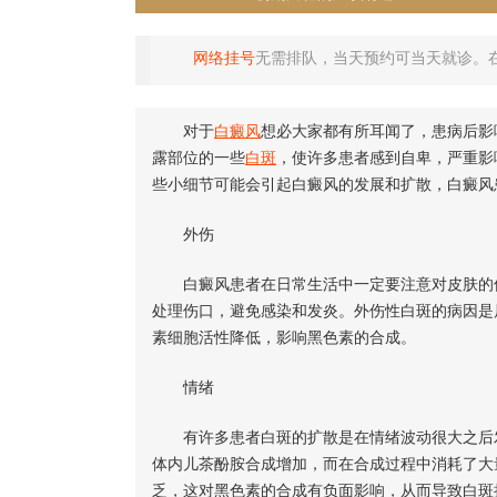
网络挂号
无需排队，当天预约可当天就诊。
对于
白癜风
想必大家都有所耳闻了，患病后影
露部位的一些
白斑
，使许多患者感到自卑，严重影
些小细节可能会引起白癜风的发展和扩散，白癜风
外伤
白癜风患者在日常生活中一定要注意对皮肤的保
处理伤口，避免感染和发炎。外伤性白斑的病因是
素细胞活性降低，影响黑色素的合成。
情绪
有许多患者白斑的扩散是在情绪波动很大之后发
体内儿茶酚胺合成增加，而在合成过程中消耗了大
乏，这对黑色素的合成有负面影响，从而导致白斑