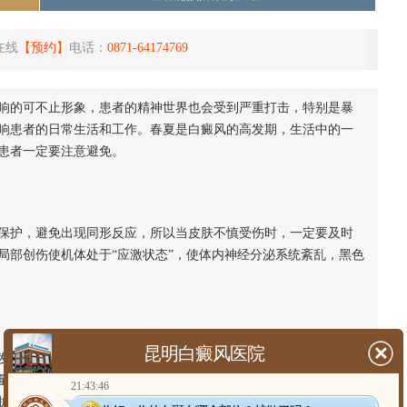
在线
【预约】
电话：
0871-64174769
响的可不止形象，患者的精神世界也会受到严重打击，特别是暴
响患者的日常生活和工作。春夏是白癜风的高发期，生活中的一
患者一定要注意避免。
护，避免出现同形反应，所以当皮肤不慎受伤时，一定要及时
局部创伤使机体处于“应激状态”，使体内神经分泌系统紊乱，黑色
昆明白癜风医院
生的。当人的情绪不稳定时，会导致体内交感神经兴奋，导致
量的酪氨酸酶，这也直接导致黑色素合成所需的酪氨酸物质的缺
21:43:46
扩散。