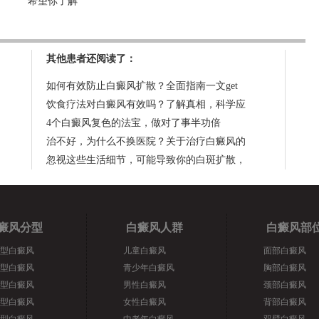
希望你了解
其他患者还阅读了：
如何有效防止白癜风扩散？全面指南一文get
饮食疗法对白癜风有效吗？了解真相，科学应
4个白癜风复色的法宝，做对了事半功倍
治不好，为什么不换医院？关于治疗白癜风的
忽视这些生活细节，可能导致你的白斑扩散，
癜风分型
白癜风人群
白癜风部
型白癜风
儿童白癜风
面部白癜风
型白癜风
青少年白癜风
胸部白癜风
型白癜风
男性白癜风
颈部白癜风
型白癜风
女性白癜风
背部白癜风