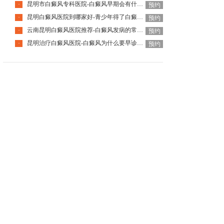
昆明市白癜风专科医院-白癜风早期会有什么症状
·
预约
昆明白癜风医院到哪家好-青少年得了白癜风该怎么科学治疗呢
·
预约
云南昆明白癜风医院推荐-白癜风发病的常见诱因是什么
·
预约
昆明治疗白癜风医院-白癜风为什么要早诊早治
·
预约