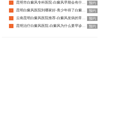
昆明市白癜风专科医院-白癜风早期会有什么症状
·
预约
昆明白癜风医院到哪家好-青少年得了白癜风该怎么科学治疗呢
·
预约
云南昆明白癜风医院推荐-白癜风发病的常见诱因是什么
·
预约
昆明治疗白癜风医院-白癜风为什么要早诊早治
·
预约