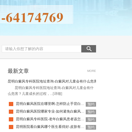
最新文章
MORE
昆明白癜风专科医院地址查询-白癜风对儿童会有什么危害
昆明白癜风专科医院地址查询-白癜风对儿童会有什
么危害？儿童成长的过程，...
[详细]
昆明白癜风医院在哪里啊-怎样防止手背白癜风扩散呢
·
预约
昆明白癜风医院哪家专业-如何避免白癜风复发呢
·
预约
昆明白癜风专科医院-老年白癜风患者该怎么有效应对疾病
·
预约
昆明医院看白癜风哪个医生看得好-皮肤有白癜风后该怎么护理
·
预约