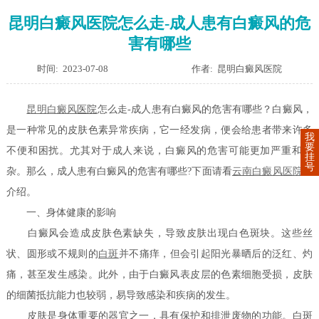
昆明白癜风医院怎么走-成人患有白癜风的危
害有哪些
时间: 2023-07-08
作者: 昆明白癜风医院
昆明
白癜风
医院
怎么走-成人患有白癜风的危害有哪些？白癜风，
是一种常见的皮肤色素异常疾病，它一经发病，便会给患者带来许多
我
要
不便和困扰。尤其对于成人来说，白癜风的危害可能更加严重和复
挂
号
杂。那么，成人患有白癜风的危害有哪些?下面请看
云南白癜风医院
的
介绍。
一、身体健康的影响
白癜风会造成皮肤色素缺失，导致皮肤出现白色斑块。这些丝
状、圆形或不规则的
白斑
并不痛痒，但会引起阳光暴晒后的泛红、灼
痛，甚至发生感染。此外，由于白癜风表皮层的色素细胞受损，皮肤
的细菌抵抗能力也较弱，易导致感染和疾病的发生。
皮肤是身体重要的器官之一，具有保护和排泄废物的功能。白斑