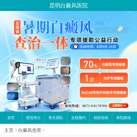
昆明白癜风医院
首页
医院简介
医生团队
在线预约
就医指南
来院路线
主页
>
白癜风危害
>