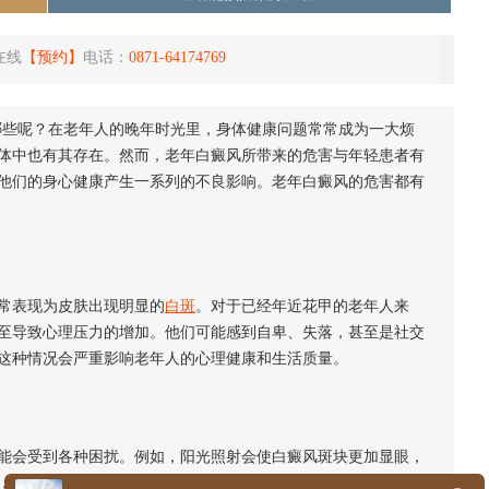
在线
【预约】
电话：
0871-64174769
哪些呢？在老年人的晚年时光里，身体健康问题常常成为一大烦
体中也有其存在。然而，老年白癜风所带来的危害与年轻患者有
他们的身心健康产生一系列的不良影响。老年白癜风的危害都有
常表现为皮肤出现明显的
白斑
。对于已经年近花甲的老年人来
至导致心理压力的增加。他们可能感到自卑、失落，甚至是社交
这种情况会严重影响老年人的心理健康和生活质量。
会受到各种困扰。例如，阳光照射会使白癜风斑块更加显眼，
，白癜风局部皮肤色素减少，容易受到外界的刺激，导致瘙痒和