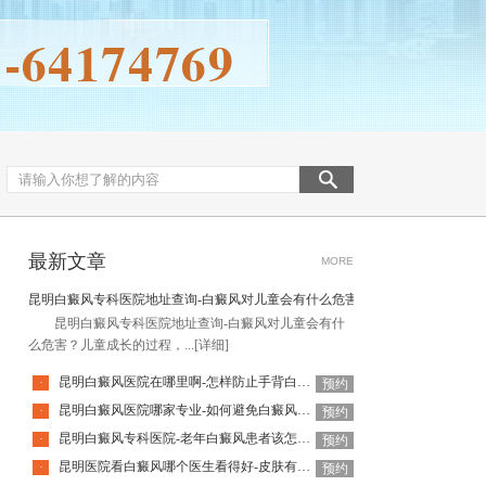
最新文章
MORE
昆明白癜风专科医院地址查询-白癜风对儿童会有什么危害
昆明白癜风专科医院地址查询-白癜风对儿童会有什
么危害？儿童成长的过程，...
[详细]
昆明白癜风医院在哪里啊-怎样防止手背白癜风扩散呢
·
预约
昆明白癜风医院哪家专业-如何避免白癜风复发呢
·
预约
昆明白癜风专科医院-老年白癜风患者该怎么有效应对疾病
·
预约
昆明医院看白癜风哪个医生看得好-皮肤有白癜风后该怎么护理
·
预约