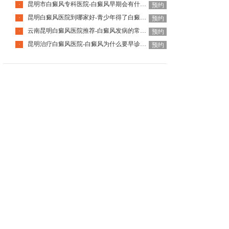
昆明市白癜风专科医院-白癜风早期会有什么症状
·
预约
昆明白癜风医院到哪家好-青少年得了白癜风该怎么科学治疗呢
·
预约
云南昆明白癜风医院推荐-白癜风发病的常见诱因是什么
·
预约
昆明治疗白癜风医院-白癜风为什么要早诊早治
·
预约