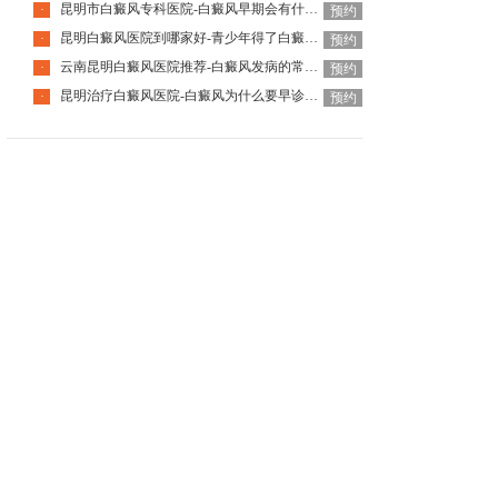
昆明市白癜风专科医院-白癜风早期会有什么症状
·
预约
昆明白癜风医院到哪家好-青少年得了白癜风该怎么科学治疗呢
·
预约
云南昆明白癜风医院推荐-白癜风发病的常见诱因是什么
·
预约
昆明治疗白癜风医院-白癜风为什么要早诊早治
·
预约