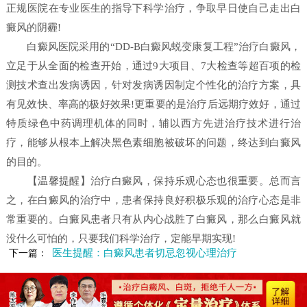
正规医院在专业医生的指导下科学治疗，争取早日使自己走出白
癜风的阴霾!
白癜风医院采用的“DD-B白癜风蜕变康复工程”治疗白癜风，
立足于从全面的检查开始，通过9大项目、7大检查等超百项的检
测技术查出发病诱因，针对发病诱因制定个性化的治疗方案，具
有见效快、率高的极好效果!更重要的是治疗后远期疗效好，通过
特质绿色中药调理机体的同时，辅以西方先进治疗技术进行治
疗，能够从根本上解决黑色素细胞被破坏的问题，终达到白癜风
的目的。
【温馨提醒】治疗白癜风，保持乐观心态也很重要。总而言
之，在白癜风的治疗中，患者保持良好积极乐观的治疗心态是非
常重要的。白癜风患者只有从内心战胜了白癜风，那么白癜风就
没什么可怕的，只要我们科学治疗，定能早期实现!
医生提醒：白癜风患者切忌忽视心理治疗
下一篇：