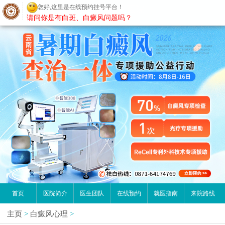
您好,这里是在线预约挂号平台！
昆明白癜风医院
请问你是有白斑、白癜风问题吗？
首页
医院简介
医生团队
在线预约
就医指南
来院路线
主页
>
白癜风心理
>