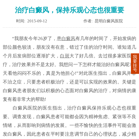
治疗白癜风，保持乐观心态也很重要
时间: 2015-09-12
作者: 昆明白癜风医院
“我朋友今年26岁了，患
白癜风
有几年的时间了，开始发病的
部位颜色较淡，朋友没有在意，错过了佳的治疗时间。谁知道几
个月后发病部位逐渐扩大，
白斑
大了好几倍。去过很多家医院治
我
要
疗，治疗效果并不是太好。我想问一下怎样才能治好白癜风呢?每
挂
号
天看他闷闷不乐的，真是为他担心!”对此医生指出，白癜风并非
不治之症，只要患者积极治疗，还是可以实现的效果的。关键是
白癜风患者朋友们以积极的心态面对白癜风的治疗，对病情的康
复有着非常大的帮助!
白癜风医院的医生指出，治疗白癜风保持乐观心态也很重
要。调查发现，白癜风患者可能都会因为精神焦虑、紧张等不良
情绪，从而影响到病情的发展。一些不愉快的生活事件可能会激
发白癜风，因此患者在平时要注意调节自己的心理状态，减少精