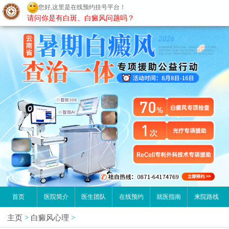
您好,这里是在线预约挂号平台！
昆明白癜风医院
请问你是有白斑、白癜风问题吗？
首页
医院简介
医生团队
在线预约
就医指南
来院路线
主页
>
白癜风心理
>