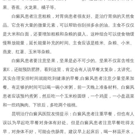
果、香蕉、火龙果、橘子等。
白癜风患者注意粗粮，对胃病患者很友好。是治疗胃病的天然食
品。它含有大量的微量元素，可以帮助你刮掉多余的油。主食不仅仅
是大米和白面，还要增加粗粮和杂粮的摄入。这种组合可以使食物缓
慢释放能量，延长能量补充的时间。主食应该是糙米、杂粮、小米、
燕麦、红薯、玉米等杂粮。
白癜风患者要注意坚果，坚果是必不可少的。坚果不仅富含维生
素E，还能预防肥胖。看到这里，肯定会有人说早餐太复杂，太讲究。
其实合理安排时间就能吃到健康的早餐;白癜风患者注意少量坚果加
餐。有足够的时间可以喝一碗小米粥，前一天晚上准备材料。白癜风
患者应该预约煮粥，然后吃一个玉米粉圆饼，一个鸡蛋，一小盘蔬菜
和一些鸡胸肉。下班后，多吃两个核桃。
昆明治疗白癜风医院友情提示：白癜风患者注重早餐，但也有人
误以为早起吃早餐对身体有好处。但是白癜风患者注意早餐吃得太
早，对身体不好，可能会伤肠胃。建议早上起床后，喝一杯温开水，