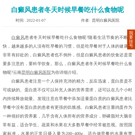
白癜风患者冬天时候早餐吃什么食物呢
时间: 2022-01-07
作者: 昆明白癜风医院
我
要
白癜风
患者冬天时候早餐吃什么食物呢?
随着生活节奏的不断加
挂
号
快，越来越多的人没有吃早餐的习惯，但是吃早餐对于人体的健康是
非常有好处的，白癜风患者也不例外，但是白癜风患者的饮食还是需
要多注意的，要科学饮食。那么，白癜风患者冬天时候早餐吃什么食
物呢?云南
昆明白癜风医院
为你详细介绍。
白癜风患者注意一个人保持充沛的精力，反应迅速，蛋白质是不
可或缺的。蛋白质不仅可以补充人体的营养需求，还可以在几个小时
内持续释放能量。发现注意在早餐中添加适量蛋白质的白癜风患者比
早餐中没有蛋白质的患者有更强的饥饿感。白癜风患者注重鸡蛋作为
一种很好的营养素，几乎含有人体所有的营养成分，卵磷脂对大脑非
常有益，适合学生。蔬菜和水果在大多数早餐中经常被忽视。按照国
家标准，水果的正常日摄入量为200~400g。适合做早餐的水果有苹