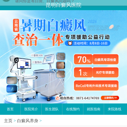
昆明白癜风医院
首页
医院简介
医生团队
在线预约
就医指南
来院路线
主页
>
白癜风养身
>