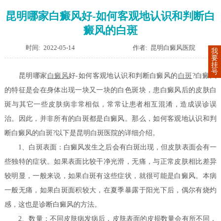
昆明哪家白癜风好-如何客观地认识和判断白
癜风的白斑
时间: 2022-05-14
作者: 昆明白癜风医院
我
要
挂
号
昆明哪家
白癜风
好-如何客观地认识和判断白癜风的
白斑
?白癜风
的特征是会在身体出现一块又一块的白色斑块，患白癜风后的皮肤白
斑与其它一些皮肤病非常相似，常常让患者相互混淆，造成误诊误
治。因此，并非所有的白斑都是白癜风。那么，如何客观地认识和判
断白癜风的白斑?以下是昆明白斑医院的详细介绍。
1、白斑表面：白癜风发生之后会有白斑出现，但皮肤表面会有一
些独特的症状。如果表面比较干净光滑，无痛，与正常皮肤相比差异
较明显，一般来说，如果白斑有这些症状，就很可能是白癜风。本病
一般无痛，如果白斑面积较大，在夏季暴露于阳光下后，偶尔有烧灼
感，这也是诊断白癜风的方法。
2、数量：不同皮肤病发病后，皮肤表面的皮损数量会有所不同，