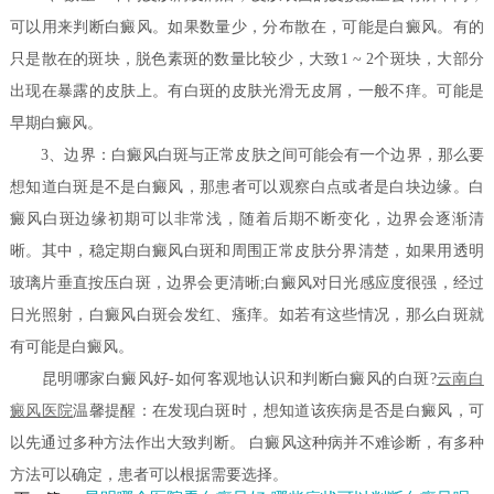
可以用来判断白癜风。如果数量少，分布散在，可能是白癜风。有的
只是散在的斑块，脱色素斑的数量比较少，大致1 ~ 2个斑块，大部分
出现在暴露的皮肤上。有白斑的皮肤光滑无皮屑，一般不痒。可能是
早期白癜风。
3、边界：白癜风白斑与正常皮肤之间可能会有一个边界，那么要
想知道白斑是不是白癜风，那患者可以观察白点或者是白块边缘。白
癜风白斑边缘初期可以非常浅，随着后期不断变化，边界会逐渐清
晰。其中，稳定期白癜风白斑和周围正常皮肤分界清楚，如果用透明
玻璃片垂直按压白斑，边界会更清晰;白癜风对日光感应度很强，经过
日光照射，白癜风白斑会发红、瘙痒。如若有这些情况，那么白斑就
有可能是白癜风。
昆明哪家白癜风好-如何客观地认识和判断白癜风的白斑?
云南白
癜风医院
温馨提醒：在发现白斑时，想知道该疾病是否是白癜风，可
以先通过多种方法作出大致判断。 白癜风这种病并不难诊断，有多种
方法可以确定，患者可以根据需要选择。