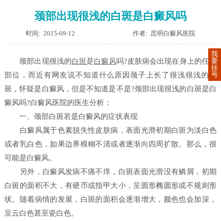
颈部出现很浅的白斑是白癜风吗
时间: 2015-09-12
作者: 昆明白癜风医院
我
要
颈部出现很浅的
白斑
是
白癜风
吗?皮肤病会出现在身上的任何
挂
号
部位，而近有网友说不知道什么原因颈子上长了很浅很浅的白
斑，怀疑是白癜风，但是不知道是不是?颈部出现很浅的白斑是白
癜风吗?白癜风医院的医生分析：
一、颈部白斑若是白癜风的症状表现
白癜风属于色素脱失性皮肤病，表面光滑初期白斑为淡白色
或者乳白色，如果边界模糊不清或者逐渐向四周扩散。那么，很
可能是白癜风。
另外，白癜风发病不痛不痒，白斑表面光滑没有鳞屑，初期
白斑的面积不大，有硬币或指甲大小，呈圆形椭圆形或不规则形
状。随着病情的发展，白斑的面积会逐渐增大，颜色也会加深，
呈云白色甚至瓷白色。