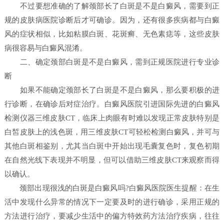
不过要想准确的了解颈部长了白斑是不是白癜风，需要到正
规的皮肤病医院诊断后才可确诊。因为，还有很多疾病都与白癜
风的症状相似，比如粘膜白斑、花斑癣、无色素痣等，这些皮肤
病很容易与白癜风混淆。
二、确定颈部白斑是不是白癜风，需到正规医院进行专业诊
断
如果不能确定颈部长了白斑是不是白癜风，那么要积极的进
行诊断，在确诊后对症治疗。白癜风医院引进国际先进的白癜风
检测仪器三维皮肤CT，临床上肉眼有时难以发现正常皮肤特别是
白皙皮肤上的浅色斑，用三维皮肤CT可轻松检测白癜风，并可与
其他白斑相鉴别，尤其当白斑中开始出现毛囊复色时，复色初期
在自然光线下表现并不明显，但可以借助三维皮肤CT来观察而得
以确认。
颈部出现很浅的白斑是白癜风吗?白癜风医院医生提醒：在生
活中发现什么异常的情况下一定要及时的进行确诊，采用正规的
方法进行治疗，要减少生活中的偏方特效药方法治疗疾病，往往