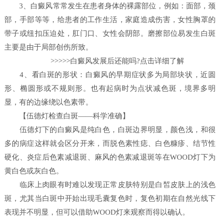
3、白癜风常常发生在患者身体的裸露部位，例如：面部，颈
部，手部等等，给患者的工作生活，家庭造成伤害，女性胸罩的
带子或纽扣压迫处，肛门口、女性会阴部。磨擦部位易发生白斑
主要是由于局部创伤所致。
>>>>>白癜风发展后还能吗?点击详细了解
4、看白斑的形状：白癜风的早期症状多为局部块状，近圆
形、椭圆形或不规则形。也有起病时为点状减色斑，境界多明
显，有的边缘绕以色素带。
【伍德灯检查白斑——科学准确】
伍德灯下的白癜风是纯白色，白斑边界明显，颜色浅，和很
多的病症这样就会区分开来，而脱色素性痣、白色糠疹、结节性
硬化、炎症后色素减退斑、麻风的色素减退斑等在WOOD灯下为
黄白色或灰白色。
临床上肉眼有时难以发现正常皮肤特别是白皙皮肤上的浅色
斑，尤其当白斑中开始出现毛囊复色时，复色初期在自然光线下
表现并不明显，但可以借助WOOD灯来观察而得以确认。