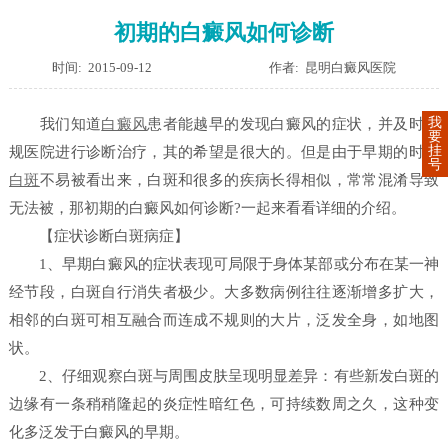
初期的白癜风如何诊断
时间: 2015-09-12
作者: 昆明白癜风医院
我
我们知道
白癜风
患者能越早的发现白癜风的症状，并及时正
要
挂
规医院进行诊断治疗，其的希望是很大的。但是由于早期的时候
号
白斑
不易被看出来，白斑和很多的疾病长得相似，常常混淆导致
无法被，那初期的白癜风如何诊断?一起来看看详细的介绍。
【症状诊断白斑病症】
1、早期白癜风的症状表现可局限于身体某部或分布在某一神
经节段，白斑自行消失者极少。大多数病例往往逐渐增多扩大，
相邻的白斑可相互融合而连成不规则的大片，泛发全身，如地图
状。
2、仔细观察白斑与周围皮肤呈现明显差异：有些新发白斑的
边缘有一条稍稍隆起的炎症性暗红色，可持续数周之久，这种变
化多泛发于白癜风的早期。