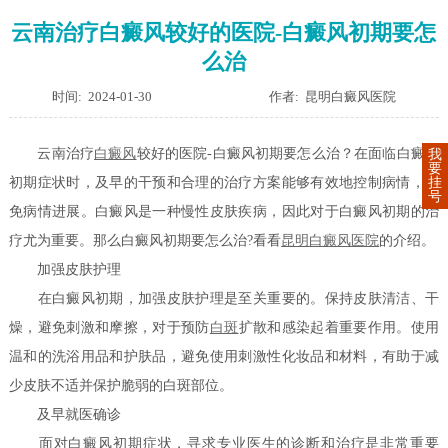
云南治疗白癜风较好的医院-白癜风初期要怎
么治
时间: 2024-01-30
作者: 昆明白癜风医院
云南治疗
白癜风
较好的医院-白癜风初期要怎么治？在面临白癜风
我
要
挂
初期症状时，及早的干预和合理的治疗方案能够有效地控制病情，避
号
免病情进展。白癜风是一种慢性皮肤疾病，因此对于白癜风初期的治
疗尤为重要。那么白癜风初期要怎么治?看看
昆明白癜风医院
的介绍。
加强皮肤护理
在白癜风初期，加强皮肤护理是至关重要的。保持皮肤清洁、干
燥，避免刺激和摩擦，对于预防
白斑
扩散和感染起着重要作用。使用
温和的洗浴用品和护肤品，避免使用刺激性化妆品和材料，有助于减
少皮肤不适并保护脆弱的白斑部位。
及早就医确诊
面对白癜风初期症状，寻求专业医生的诊断和治疗是非常重要