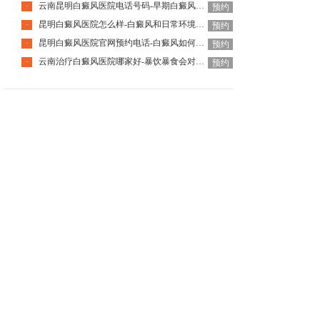
云南昆明白癜风医院电话号码-早期白癜风怎么治疗有效呢
·
预约
昆明白癜风医院怎么样-白癜风和日常环境哪些因素有关呢
·
预约
昆明白癜风医院官网预约电话-白癜风如何护理比较好呢
·
预约
云南治疗白癜风医院哪家好-暴饮暴食会对白癜风产生什么影响
·
预约