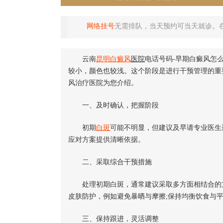
网络挂号
无需排队，当天预约可当天就诊。
云南
昆明
白癜风
医院
电话号码-早期白癜风怎
较小，颜色也较浅。这个阶段是进行干预管理的重
风治疗医院为您介绍。
一、及时确认，把握阶段
初期
白斑
可能不明显，但建议及早请专业医生
应对方案提供清晰依据。
二、采取综合干预措施
处理初期白斑，通常建议采取多方面相结合的方
皮肤防护，例如避免暴晒与摩擦;保持均衡饮食与
三、保持跟进，灵活调整