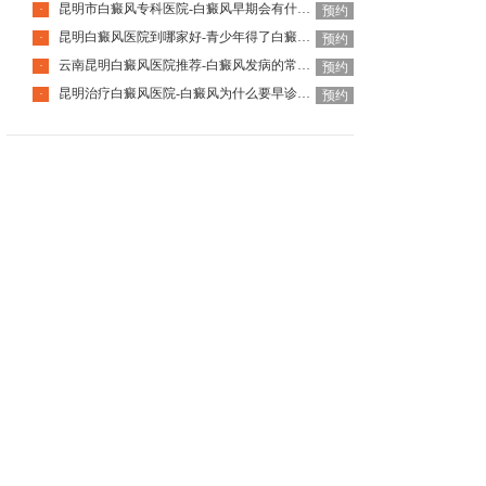
昆明市白癜风专科医院-白癜风早期会有什么症状
·
预约
昆明白癜风医院到哪家好-青少年得了白癜风该怎么科学治疗呢
·
预约
云南昆明白癜风医院推荐-白癜风发病的常见诱因是什么
·
预约
昆明治疗白癜风医院-白癜风为什么要早诊早治
·
预约