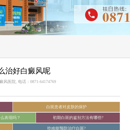
么治好白癜风呢
医院, 电话：0871-64174769
白斑患者对皮肤的保护
什么表现吗？
初期白斑的鉴别方法有哪些?
吃啥能预防治疗白斑?