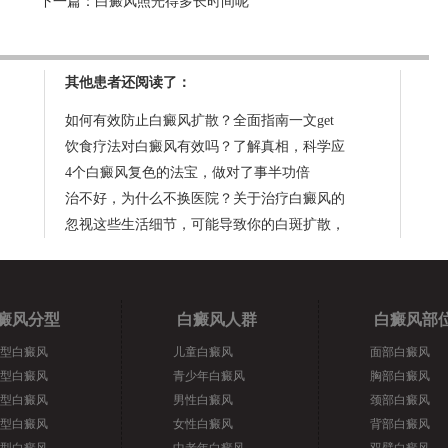
下一篇：
白癜风照光得多长时间呢
其他患者还阅读了：
如何有效防止白癜风扩散？全面指南一文get
饮食疗法对白癜风有效吗？了解真相，科学应
4个白癜风复色的法宝，做对了事半功倍
治不好，为什么不换医院？关于治疗白癜风的
忽视这些生活细节，可能导致你的白斑扩散，
癜风分型
白癜风人群
白癜风部
型白癜风
儿童白癜风
面部白癜风
型白癜风
青少年白癜风
胸部白癜风
型白癜风
男性白癜风
颈部白癜风
型白癜风
女性白癜风
背部白癜风