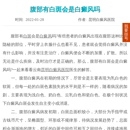
腹部有白斑会是白癜风吗
时间: 2022-01-28
作者: 昆明白癜风医院
我
要
挂
腹部有
白斑
会是
白癜风
吗?
有些患者的白癜风出现在腹部这种比较
号
隐秘的部位，平时穿上衣服什么也看不见，患者就会觉得白癜风并没
有什么影响，并没有注意治疗，白癜风便会不断的加重，扩散。所以
无论是什么疾病，及时治疗才是正确的。那么，腹部有白斑会是白癜
风吗?一起来看看云南
昆明白癜风医院
医生的解答。
一、腹部白癜风在初期的情况下，尽管全是主要表现为乳白色的
软斑，但每一处的白斑色素脱失的水平则是不一样的，随着病况的加
剧，主要表现为浅白色、奶白色、云乳白色和瓷白色。在极个别状况
下白癜风白斑会发生自主变小或消退。
二、腹部白癜风病发初期，白斑总面积较小，大部分为手指甲或
古钱币尺寸，呈椭圆型、环形或不规律形，待病况发展趋势了，总面
积会渐渐地的增大，邻近的白斑中间也可相互之间结合，连接成地形