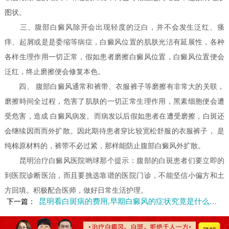
图状。
三、腹部白癜风除开会出现轻度的泛白，并不会发生泛红、瘙
痒、起屑或是是委缩等病症，白癜风位置的肌肤光洁有延展性，各种
各样生理作用一切正常，假如患者磨擦白癜风位置，白癜风位置便会
泛红，终止磨擦便会修复本色。
四、 腹部白癜风通常和裤带、衣服裤子等磨擦有非常大的关联，
磨擦時间全过程，危害了肌肤的一切正常生理作用，黑素细胞便会遭
受危害，造成 白癜风病发。而病发以后假如患者在遭受磨擦，白斑还
会继续因而而外扩散。因此期待患者穿比较宽松舒服的衣服裤子， 是
纯棉原材料的，裤带不必过紧，那样能防止腹部白癜风外扩散。
昆明治疗白癜风医院哟球那个提示：腹部的白斑患者们要立即的
到医院诊断医治，而且要挑选靠谱的医院门诊，不能坚信小偏方和土
方回填。积极配合医师，做好日常生活护理。
昆明看白斑病的费用,早期白癜风的症状究竟是什么样的
下一篇：