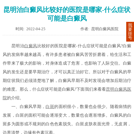
昆明治白癜风比较好的医院是哪家-什么症状
可能是白癜风
我
时间: 2022-04-25
作者: 昆明白癜风医院
要
挂
号
昆明治
白癜风
比较好的医院是哪家-什么症状可能是白癜风?白癜
风的发病率越来越高，有许多患者被白癜风苦苦折磨着，给生活和工
作带来了极大的影响，对身体造成了危害，也影响了人际交往。白癜
风的发生还是要早期治疗，才可以真正治好它。所以对于白癜风的早
期症状我们必须清楚地了解，白癜风早期不及时发现会增加后期治疗
的难度。那么，什么症状可能是白癜风?下面我们来看看
昆明白癜风医
院
的介绍。
一、白癜风早期，
白斑
的面积很小，数量也会很少。随着病情的
发展，白斑的面积可能会逐渐变大，数量也会逐渐增多。白癜风的白
斑多为圆形或不规则的白色色素脱失。白斑皮肤表面光滑，无皮屑，
边界清楚，边缘有色素沉着。