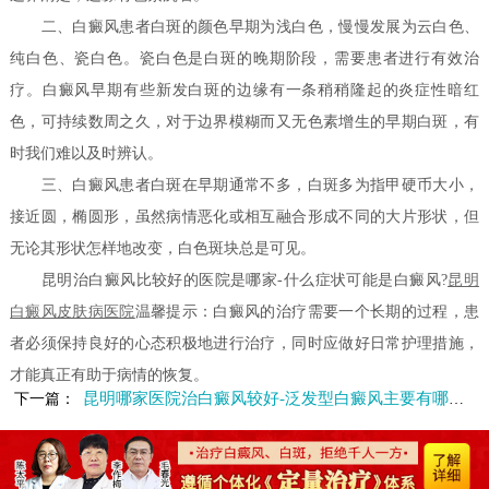
二、白癜风患者白斑的颜色早期为浅白色，慢慢发展为云白色、
纯白色、瓷白色。瓷白色是白斑的晚期阶段，需要患者进行有效治
疗。白癜风早期有些新发白斑的边缘有一条稍稍隆起的炎症性暗红
色，可持续数周之久，对于边界模糊而又无色素增生的早期白斑，有
时我们难以及时辨认。
三、白癜风患者白斑在早期通常不多，白斑多为指甲硬币大小，
接近圆，椭圆形，虽然病情恶化或相互融合形成不同的大片形状，但
无论其形状怎样地改变，白色斑块总是可见。
昆明治白癜风比较好的医院是哪家-什么症状可能是白癜风?
昆明
白癜风皮肤病医院
温馨提示：白癜风的治疗需要一个长期的过程，患
者必须保持良好的心态积极地进行治疗，同时应做好日常护理措施，
才能真正有助于病情的恢复。
昆明哪家医院治白癜风较好-泛发型白癜风主要有哪些症状
下一篇：