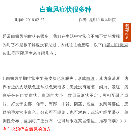
白癜风症状很多种
时间: 2016-02-27
作者: 昆明白癜风医院
我
要
挂
通常
白癜风
的症状有很多，我们在生活中常常会不知不觉的发现但因
号
昆明白癜风
为对它不是很了解也没有见过，因此往往会忽略，以下由
皮肤病医院
医生来介绍几点：
1.白癜风早期症状主要是皮肤色素脱失，形成
白斑
，其边缘清晰，边
界附近的皮肤肤色正常或色素增多，患处没有萎缩、鳞屑、发红、痛
痒等任何自觉症状。白斑的大小、数目及形状不定，可相互融合成
片。好发于面部、颈部、臀部、手背、阴茎、包皮、女阴等部位，患
处的毛发常变白色。分布可不规则，也可对称，或沿神经呈带状、单
侧性分布，皮损可广泛分布，也可局限在某些部位。推荐阅读》》》
有什么治疗白癜风的偏方