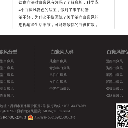
饮食疗法对白癜风有效吗？了解真相，科学应
4个白癜风复色的法宝，做对了事半功倍
治不好，为什么不换医院？关于治疗白癜风的
忽视这些生活细节，可能导致你的白斑扩散，
癜风分型
白癜风人群
白癜风部
型白癜风
儿童白癜风
面部白癜风
型白癜风
青少年白癜风
胸部白癜风
型白癜风
男性白癜风
颈部白癜风
型白癜风
女性白癜风
背部白癜风
型白癜风
中老年白癜风
双臂白癜风
性白癜风
双腿白癜风
地址：昆明市五华区护国路2号 拨打热线：0871-64174769
yright©2021 昆明白癜风医院. All Rights Reserved
P备14002723号-3
滇公安备 53010202000563号