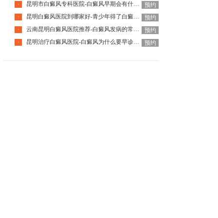
昆明市白癜风专科医院-白癜风早期会有什么症状
·
预约
昆明白癜风医院到哪家好-青少年得了白癜风该怎么科学治疗呢
·
预约
云南昆明白癜风医院推荐-白癜风发病的常见诱因是什么
·
预约
昆明治疗白癜风医院-白癜风为什么要早诊早治
·
预约