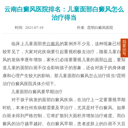
云南白癜风医院排名：儿童面部白癜风怎么
治疗得当
时间: 2021-07-19
作者: 昆明白癜风医院
我
临床上儿童面部患
白癜风
的案例并不少见，这种现象已经比
要
挂
较常见了，大家对此疾病要引起重视积极去治疗，随着儿童白癜
号
风的发病率逐年增加，家长们必须要重视儿童的面部
白斑
，要知
道儿童的面部白斑不仅会影响孩子的形象，还会对孩子的身体健
康和心理产生较大的影响。那儿童面部白癜风怎么治疗得当?昆明
治疗白癜风医院具体介绍下。
儿童面部白癜风要早期治疗
对于孩子病发的面部白癜风疾病，在治疗上一定要重视早期
时机，本来任何疾病都需要及早治疗，尤其是对于白癜风。如果
白斑未得到严格控制，它将扩散到大面积并增加治疗难度。而白
癜风的治疗越早越好。在白癜风早期，患者皮肤上的白斑不大且