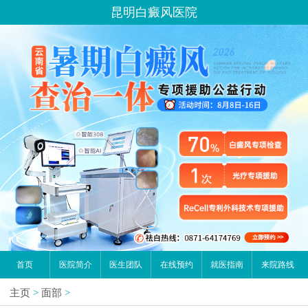
昆明白癜风医院
首页
医院简介
医生团队
在线预约
就医指南
来院路线
主页
>
面部
>