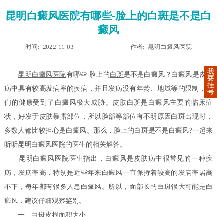
昆明白癜风医院有哪些-脸上的白斑是不是白
癜风
时间: 2022-11-03
作者: 昆明白癜风医院
我
昆明
白癜风
医院
有哪些-脸上的
白斑
是不是白癜风？白癜风是皮肤
要
挂
病中具有较高发病率的疾病，并且发病没有年龄、地域等的限制，人
号
们的健康受到了白癜风极大威胁。皮肤白斑是白癜风主要的临床症
状，好发于皮肤暴露部位，所以脸部等部位有不明原因白斑出现时，
多数人都比较担心是白癜风。那么，脸上的白斑是不是白癜风?一起来
听听昆明白癜风医院的医生的相关解答。
昆明白癜风医院医生指出，白癜风是皮肤病中很常见的一种疾
病，发病率高，特别是近些年来白癜风一直保持着较高的发病率居高
不下，每年都有很多人患白癜风。所以，面部长的白斑很大可能是白
癜风，建议仔细观察鉴别。
一、白斑皮损面积大小