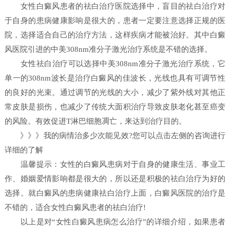
女性白癜风患者的祛白治疗医院选择中，盲目的祛白治疗对
于自身的患病健康影响是很大的，患者一定要注意选择正规的医
院，选择适合自己的治疗方法，这样疾病才能被治好。其中白癜
风医院引进的中美308nm准分子激光治疗系统是不错的选择。
女性祛白治疗可以选择中美308nm准分子激光治疗系统，它
单一的308nm波长是治疗白癜风的佳波长，光线也具有可调节性
的良好的光束。通过调节的光线的大小，减少了紫外线对其他正
常皮肤是损伤，也减少了传统大面积治疗导致皮肤老化甚至癌变
的风险。有效促进T淋巴细胞凋亡，来达到治疗目的。
》》》我的病情治多少次能见效?您可以点击左侧的咨询进行
详细的了解
温馨提示：女性的白癜风患病对于自身的健康生活、事业工
作、婚姻爱情影响都是很大的，所以还是积极的祛白治疗为好的
选择。就白癜风的患病健康祛白治疗上面，白癜风医院的治疗是
不错的，适合女性白癜风患者的祛白治疗!
以上是对“女性白癜风患病怎么治疗”的详细介绍，如果患者