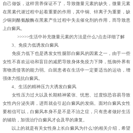
自己做饭，这样营养保证不了，导致微量元素的缺失，微量元素
在黑素代谢过程中起着重要的作用，其中铜、锌离子为重要，缺
少铜则酪氨酸酶在黑素产生过程中失去催化剂的作用，而导致患
上白癜风。
>>>>>生活中补充微量元素的方法是什么?点击详细了解
3、免疫力低诱发白癜风
免疫力低下也是诱发女性腿部白癜风的因素之一，由于一些
女性不喜欢运动和盲目的减肥导致身体免疫力下降，抵御外界有
害物质侵害的能力弱。白斑患者在生活中一定要适当的运动，增
强体力抵抗白癜风。
4、生活的精神压力大诱发白癜风
女性压力过大以及长期精神紧张、忧愁、过度惊恐容易导致
女性内分泌失调，进而就会引起白癜风的发病。面对白癜风女性
要相信可以，白癜风本身不是不是不治之症，只有患者做好生活
的辅助，加强治疗白癜风才会及早的康复。
以上的就是有关女性身上长白癜风为什么?的相关介绍，希望