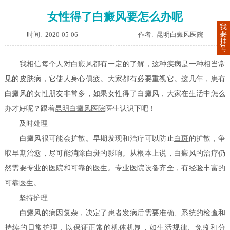
女性得了白癜风要怎么办呢
我
要
时间: 2020-05-06
作者: 昆明白癜风医院
挂
号
我相信每个人对
白癜风
都有一定的了解，这种疾病是一种相当常
见的皮肤病，它使人身心俱疲。大家都有必要重视它。这几年，患有
白癜风的女性朋友非常多，如果女性得了白癜风，大家在生活中怎么
办才好呢？跟着
昆明白癜风医院
医生认识下吧！
及时处理
白癜风很可能会扩散。早期发现和治疗可以防止
白斑
的扩散，争
取早期治愈，尽可能消除白斑的影响。从根本上说，白癜风的治疗仍
然需要专业的医院和可靠的医生。专业医院设备齐全，有经验丰富的
可靠医生。
坚持护理
白癜风的病因复杂，决定了患者发病后需要准确、系统的检查和
持续的日常护理，以保证正常的机体机制，如生活规律、免疫和分