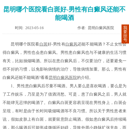
昆明哪个医院看白斑好-男性有白癜风还能不
能喝酒
时间: 2023-05-16
作者: 昆明白癜风医院
我
要
挂
号
昆明哪个医院看
白斑
好-男性有
白癜风
还能不能喝酒？不止女性会
得白癜风，男性也会患白癜风。男性患白癜风也与不健康的生活习惯
有关，比如抽烟喝酒。所以在患白癜风后，不仅要治疗，还要避免一
些不好的习惯，以免影响病情的治疗，导致病情加重。那么，男性有
白癜风还能不能喝酒?看看
昆明白癜风医院
的介绍。
1、男性患白癜风后尽量不喝酒。男人要么是喜欢喝酒，要么是为
了工作娱乐，乃至是为了借酒消愁。可是，患了白癜风之后，男人就
不能肆无忌惮的喝酒了。白癜风白斑更容易呈现在男性身上，白斑会
呈现，有时是由于长时间吸烟喝酒等不良习惯。所以关于男性患者来
说，假如皮肤上有白斑，就要留意防止喝酒。假如患白癜风后持续喝
酒，那么喝酒后可能形成微循环妨碍，导致外周小静脉扩张充血，而