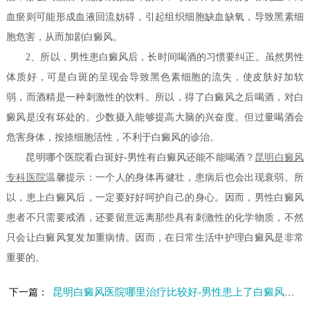
血瘀则可能形成血液回流妨碍，引起组织细胞缺血缺氧，导致黑素细
胞危害，从而加剧白癜风。
2、所以，男性患白癜风后，长时间喝酒的习惯要纠正。虽然男性
体质好，可是白斑的呈现会导致黑色素细胞的流失，使皮肤好加软
弱，而酒精是一种刺激性的饮料。所以，得了白癜风之后喝酒，对白
癜风是没有坏处的。少数摄入能够提高大脑的兴奋度。但过量喝酒会
危害身体，按捺细胞活性，不利于白癜风的诊治。
昆明哪个医院看白斑好-男性有白癜风还能不能喝酒？
昆明白癜风
专科医院
温馨提示：一个人的身体再健壮，患病后也会出现衰弱。所
以，患上白癜风后，一定要好好呵护自己的身心。因而，男性白癜风
患者不只需要戒酒，还要留意远离那些具有刺激性的化学物质，不然
只会让白癜风复发加重病情。因而，在日常生活中护理白癜风是非常
重要的。
昆明白癜风医院哪里治疗比较好-男性患上了白癜风要怎么治疗
下一篇：