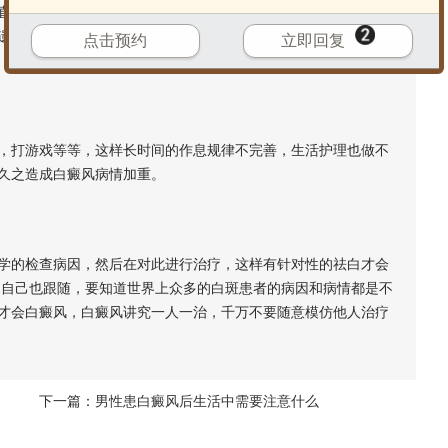
系遗传和隔代遗传，患者上三代内有患白癜风的可称为遗传，
遗传的几率，白斑患者还是需要尽早的治疗，这样适合自己病情
点击预约
立即回复
打游戏等等，这样长时间的作息规律不完善，生活护理也做不
久之造成白癜风病情加重。
的检查病因，然后在对此进行治疗，这样有针对性的祛白才会
，自己也跟随，要知道世界上众多的白斑患者的病因和病情都是不
才会白癜风，白癜风讲究一人一治，千万不要随意模仿他人治疗
下一篇：
男性患白癜风后生活中需要注意什么