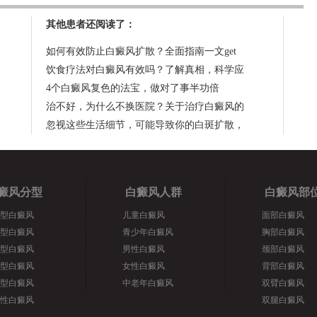
其他患者还阅读了：
如何有效防止白癜风扩散？全面指南一文get
饮食疗法对白癜风有效吗？了解真相，科学应
4个白癜风复色的法宝，做对了事半功倍
治不好，为什么不换医院？关于治疗白癜风的
忽视这些生活细节，可能导致你的白斑扩散，
癜风分型
白癜风人群
白癜风部
型白癜风
儿童白癜风
面部白癜风
型白癜风
青少年白癜风
胸部白癜风
型白癜风
男性白癜风
颈部白癜风
型白癜风
女性白癜风
背部白癜风
型白癜风
中老年白癜风
双臂白癜风
性白癜风
双腿白癜风