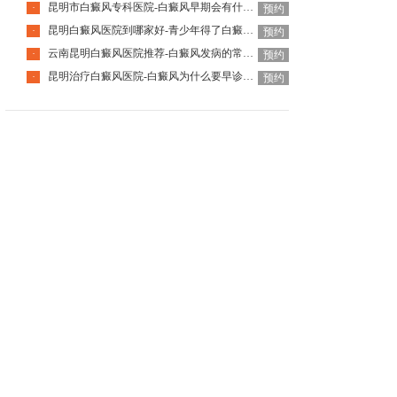
昆明市白癜风专科医院-白癜风早期会有什么症状
·
预约
昆明白癜风医院到哪家好-青少年得了白癜风该怎么科学治疗呢
·
预约
云南昆明白癜风医院推荐-白癜风发病的常见诱因是什么
·
预约
昆明治疗白癜风医院-白癜风为什么要早诊早治
·
预约