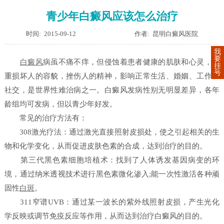
青少年白癜风应该怎么治疗
时间: 2015-09-12
作者: 昆明白癜风医院
我
要
白癜风
病虽不痛不痒，但侵蚀着患者健康的肌肤和心灵，严
挂
号
重损坏人的容貌，挫伤人的精神，影响正常生活、婚姻、工作和
社交，是世界性难治病之一。白癜风发病性别无明显差异，各年
龄组均可发病，但以青少年好发。
常见的治疗方法有：
308激光疗法：通过激光直接照射皮损处，使之引起相关的生
物和化学变化，从而促进皮肤色素的合成，达到治疗的目的。
第三代黑色素细胞培植术：找到了人体诱发基因病变的环
境，通过纳米透视技术进行黑色素微化渗入;能一次性激活各种顽
固性
白斑
。
311窄谱UVB：通过某一波长的紫外线照射皮损，产生光化
学反映或调节免疫反应等作用，从而达到治疗白癜风的目的。