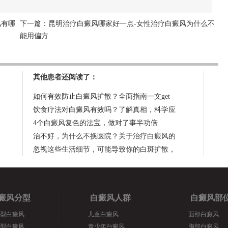
风有哪
下一篇：
昆明治疗白癜风哪家好一点-女性治疗白癜风为什么不
能用偏方
其他患者还阅读了：
如何有效防止白癜风扩散？全面指南一文get
饮食疗法对白癜风有效吗？了解真相，科学应
4个白癜风复色的法宝，做对了事半功倍
治不好，为什么不换医院？关于治疗白癜风的
忽视这些生活细节，可能导致你的白斑扩散，
癜风分型
白癜风人群
白癜风部
型白癜风
儿童白癜风
面部白癜风
型白癜风
青少年白癜风
胸部白癜风