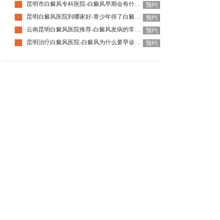
昆明市白癜风专科医院-白癜风早期会有什么症状
·
预约
昆明白癜风医院到哪家好-青少年得了白癜风该怎么科学治疗呢
·
预约
云南昆明白癜风医院推荐-白癜风发病的常见诱因是什么
·
预约
昆明治疗白癜风医院-白癜风为什么要早诊早治
·
预约