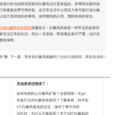
进行恰当的阳光照射对白癜风治疗是有益的。秋季阳光紫外线
疗和康复的季节和时机。在日常生活中心理压力有可能引发白癜
让自己觉得放松的事情，保持愉悦的心情，预防疾病的发生。
云南白癜风专科医院
温馨提示：白癜风疾病是一种常见的皮肤性
者无法正常的生活，所以一旦患病，即使看起来不严重，治疗也
都有保障。
勿“断
下一篇：
男友有白癜风能嫁吗？白白们勿担忧，医生告诉你！
其他患者还阅读了：
如何有效防止白癜风扩散？全面指南一文get
饮食疗法对白癜风有效吗？了解真相，科学应
4个白癜风复色的法宝，做对了事半功倍
治不好，为什么不换医院？关于治疗白癜风的