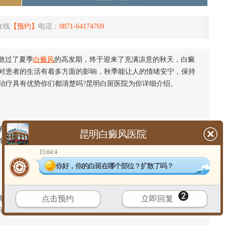
在线
【预约】
电话：
0871-64174769
!熬过了夏季
白癜风
的高发期，终于迎来了充满凉意的秋天，白癜
对患者的生活有着多方面的影响，秋季能让人的情绪安宁，保持
治疗具有优势你们都清楚吗?昆明白斑医院为你详细介绍。
很大的优势，秋季白癜风发病进入低发期。因为秋季气温变化
昆明白癜风医院
散几率，所以在秋天的时候积极治疗白癜风，是可以有效控制病
15:04:4
你好，你的白斑在哪个部位？扩散了吗？
点击预约
立即回复
的速度。在秋季，患者病情相对稳定，较少出现白斑扩散的情
治疗时病情更加容易控制。