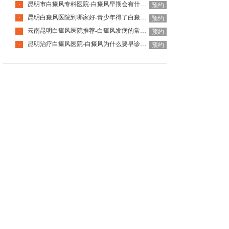
昆明市白癜风专科医院-白癜风早期会有什么症状
·
预约
昆明白癜风医院到哪家好-青少年得了白癜风该怎么科学治疗呢
·
预约
云南昆明白癜风医院推荐-白癜风发病的常见诱因是什么
·
预约
昆明治疗白癜风医院-白癜风为什么要早诊早治
·
预约