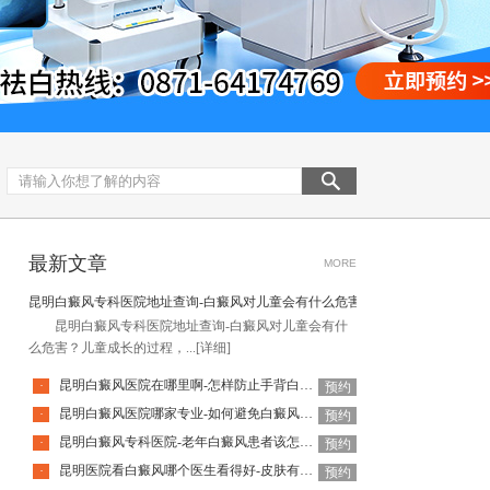
最新文章
MORE
昆明白癜风专科医院地址查询-白癜风对儿童会有什么危害
昆明白癜风专科医院地址查询-白癜风对儿童会有什
么危害？儿童成长的过程，...
[详细]
昆明白癜风医院在哪里啊-怎样防止手背白癜风扩散呢
·
预约
昆明白癜风医院哪家专业-如何避免白癜风复发呢
·
预约
昆明白癜风专科医院-老年白癜风患者该怎么有效应对疾病
·
预约
昆明医院看白癜风哪个医生看得好-皮肤有白癜风后该怎么护理
·
预约