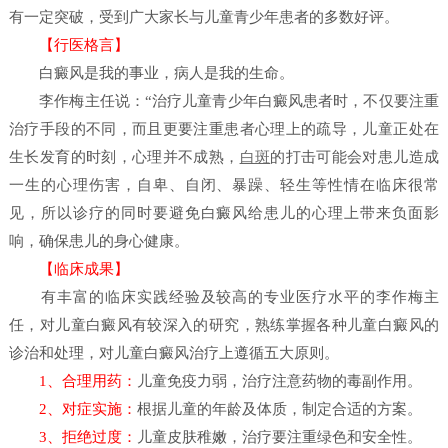
有一定突破，受到广大家长与儿童青少年患者的多数好评。
【行医格言】
白癜风是我的事业，病人是我的生命。
李作梅主任说：“治疗儿童青少年白癜风患者时，不仅要注重
治疗手段的不同，而且更要注重患者心理上的疏导，儿童正处在
生长发育的时刻，心理并不成熟，
白斑
的打击可能会对患儿造成
一生的心理伤害，自卑、自闭、暴躁、轻生等性情在临床很常
见，所以诊疗的同时要避免白癜风给患儿的心理上带来负面影
响，确保患儿的身心健康。
【临床成果】
有丰富的临床实践经验及较高的专业医疗水平的李作梅主
任，对儿童白癜风有较深入的研究，熟练掌握各种儿童白癜风的
诊治和处理，对儿童白癜风治疗上遵循五大原则。
1、合理用药：
儿童免疫力弱，治疗注意药物的毒副作用。
2、对症实施：
根据儿童的年龄及体质，制定合适的方案。
3、拒绝过度：
儿童皮肤稚嫩，治疗要注重绿色和安全性。