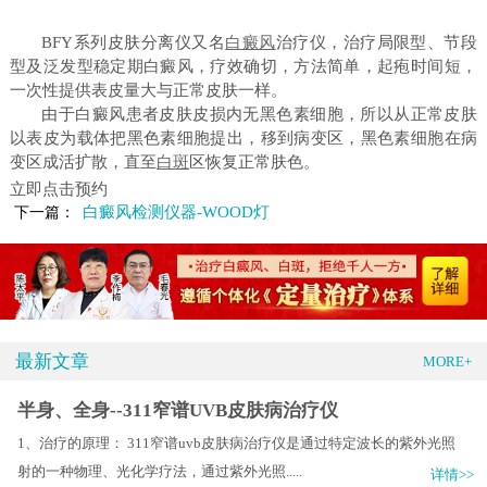
BFY系列皮肤分离仪又名
白癜风
治疗仪，治疗局限型、节段
型及泛发型稳定期白癜风，疗效确切，方法简单，起疱时间短，
一次性提供表皮量大与正常皮肤一样。
由于白癜风患者皮肤皮损内无黑色素细胞，所以从正常皮肤
以表皮为载体把黑色素细胞提出，移到病变区，黑色素细胞在病
变区成活扩散，直至
白斑
区恢复正常肤色。
立即点击预约
白癜风检测仪器-WOOD灯
下一篇：
最新文章
MORE+
半身、全身--311窄谱UVB皮肤病治疗仪
1、治疗的原理： 311窄谱uvb皮肤病治疗仪是通过特定波长的紫外光照
射的一种物理、光化学疗法，通过紫外光照.....
详情>>