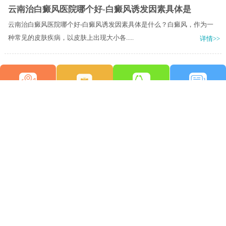
云南治白癜风医院哪个好-白癜风诱发因素具体是
云南治白癜风医院哪个好-白癜风诱发因素具体是什么？白癜风，作为一
种常见的皮肤疾病，以皮肤上出现大小各.....
详情>>
来院路线
图文问诊
预约挂号
在线咨询
首页
医院简介
医生团队
在线预约
就医指南
来院路线
昆明白癜风医院
昆明市五华区护国路2号
版权所有：昆明白癜风医院
联系电话：0871-64174769
滇ICP备14002723号-3
滇公安备 53010202000563号