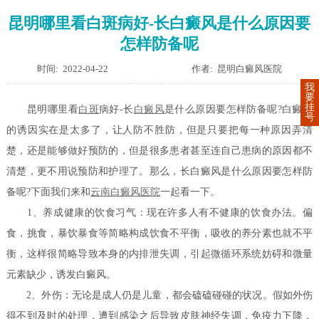
昆明哪里看白斑病好-长白癜风是什么原因要
怎样防备呢
时间: 2022-04-22
作者: 昆明白癜风医院
我
要
挂
昆明哪里看
白斑
病好-长
白癜风
是什么原因要怎样防备呢?白癜风
号
的诱因实在是太多了，让人防不胜防，但是只要把每一种原因弄清
楚，还是能够做好预防的，但是很多患者甚至连自己患病的原因都不
清楚，更不用说预防和护理了。那么，长白癜风是什么原因要怎样防
备呢?下面我们来和
云南白癜风医院
一起看一下。
1、养成健康的饮食习气：现在许多人有不健康的饮食办法。偏
食，挑食，暴饮暴食等简略构成饮食不平衡，吸收的养分素也就不平
衡，这样很简略导致本身的内排泄失调，引起微循环系统妨碍和微量
元素缺少，诱发白癜风。
2、外伤：无论是成人仍是儿童，都会磕磕碰碰的状况。假如外伤
得不到及时的处理，遭到感染之后导致皮肤神经失调，免疫力下降，