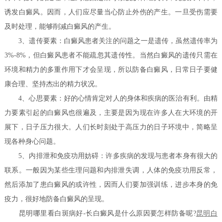
诱发白癜风。因而，人们应尽量当心防止外伤的产生。一旦受伤需要
及时处理，能够削减白癜风的产生。
3、遗传要素：白癜风患者关注的问题之一是遗传，虽然遗传率为
3%-8%，但白癜风患者不能疏忽其遗传性。当然白癜风的遗传只需在
环境和精力的多重作用下才会呈现，所以防备白癜风，日常日子要健
康合理、坚持杰出的精力状况。
4、心思要素：好的心情肯定对人的身体和疾病的医治有利。由精
力要素引起的白癜风也很遍及，主要是因为现在许多人在大环境的开
展下，日子压力很大。人们长时刻处于高压力的日子环境中，简略呈
现各种身心问题。
5、内排泄和免疫功用妨碍：许多疾病的发现与患者本身有很大的
联系。一般因为某些生理问题和内排泄失调，人体的免疫功用反常，
然后添加了患白癜风的或许性，因而人们要加强训练，进步本身的免
疫力，很好地防备白癜风的呈现。
昆明哪里看白斑病好-长白癜风是什么原因要怎样防备呢?
昆明白