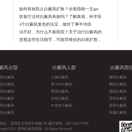
如何有效防止白癜风扩散？全面指南一文get
饮食疗法对白癜风有效吗？了解真相，科学应
4个白癜风复色的法宝，做对了事半功倍
治不好，为什么不换医院？关于治疗白癜风的
忽视这些生活细节，可能导致你的白斑扩散，
癜风分型
白癜风人群
白癜风部
型白癜风
儿童白癜风
面部白癜风
型白癜风
青少年白癜风
胸部白癜风
型白癜风
男性白癜风
颈部白癜风
型白癜风
女性白癜风
背部白癜风
型白癜风
中老年白癜风
双臂白癜风
性白癜风
双腿白癜风
地址：昆明市五华区护国路2号 拨打热线：0871-64174769
yright©2021 昆明白癜风医院. All Rights Reserved