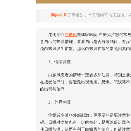
网络挂号
无需排队，当天预约可当天就诊。
昆明治疗
白癜风
去哪家医院-白癜风扩散的常
意自己的护理措施，看看自己是否有做到位，有没
免白癜风发生扩散。那么白癜风扩散的常见因素由
1、情绪调整
白癜风患者的情绪一定要多加注意，特别是要注
在接受治疗时，要避免出现焦虑、恐惧、悲观等不
的出现与治疗。
2、外界刺激
注意减少某些外部刺激，更重要的是要注意避免
碍。日晒对病情也有一定的益处，是可以促进黑色
使日晒加深，从而有利于白癜风的治疗，但请注意