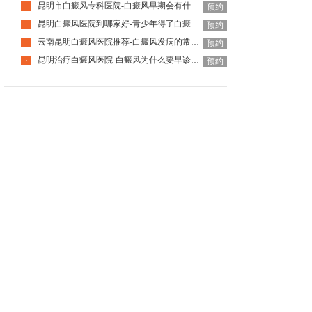
昆明市白癜风专科医院-白癜风早期会有什么症状
·
预约
昆明白癜风医院到哪家好-青少年得了白癜风该怎么科学治疗呢
·
预约
云南昆明白癜风医院推荐-白癜风发病的常见诱因是什么
·
预约
昆明治疗白癜风医院-白癜风为什么要早诊早治
·
预约