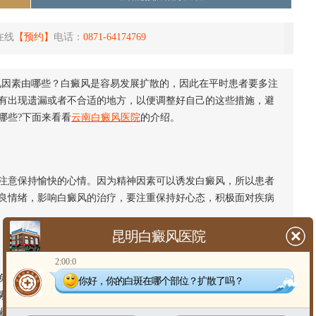
在线
【预约】
电话：
0871-64174769
见因素由哪些？白癜风是容易发展扩散的，因此在平时患者要多注
有出现遗漏或者不合适的地方，以便调整好自己的这些措施，避
哪些?下面来看看
云南白癜风医院
的介绍。
意保持愉快的心情。因为精神因素可以诱发白癜风，所以患者
良情绪，影响白癜风的治疗，要注重保持好心态，积极面对疾病
昆明白癜风医院
2:00:0
过度照射，因为白癜风会导致局部皮肤和毛囊内黑色素合成障
你好，你的白斑在哪个部位？扩散了吗？
素代谢，所以患者可适当晒太阳，可使黑色素细胞向皮层转移，
避免暴晒或长时间待在阳光下。