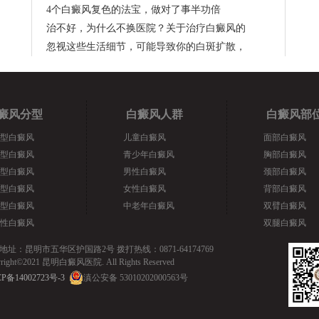
4个白癜风复色的法宝，做对了事半功倍
治不好，为什么不换医院？关于治疗白癜风的
忽视这些生活细节，可能导致你的白斑扩散，
癜风分型
白癜风人群
白癜风部
型白癜风
儿童白癜风
面部白癜风
型白癜风
青少年白癜风
胸部白癜风
型白癜风
男性白癜风
颈部白癜风
型白癜风
女性白癜风
背部白癜风
型白癜风
中老年白癜风
双臂白癜风
性白癜风
双腿白癜风
地址：昆明市五华区护国路2号 拨打热线：0871-64174769
yright©2021 昆明白癜风医院. All Rights Reserved
P备14002723号-3
滇公安备 53010202000563号