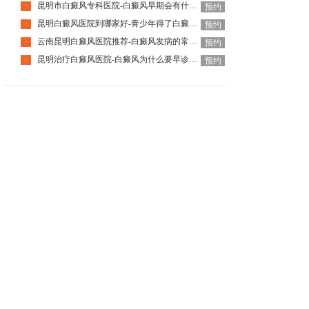
昆明市白癜风专科医院-白癜风早期会有什么症状
·
预约
昆明白癜风医院到哪家好-青少年得了白癜风该怎么科学治疗呢
·
预约
云南昆明白癜风医院推荐-白癜风发病的常见诱因是什么
·
预约
昆明治疗白癜风医院-白癜风为什么要早诊早治
·
预约