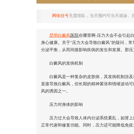
网络挂号
无需排队，当天预约可当天就诊。
昆明
白癜风
医院
在哪里啊-压力大会不会引起
身心健康。关于“压力大会导致白癜风”的疑问，
分泌平衡，从而间接影响疾病的发生和发展。那压
白癜风的发病机制
白癜风是一种复杂的皮肤病，其发病机制涉及遗
直接导致白癜风，但长期的精神紧张和情绪波动可
风的诱因之一。
压力对身体的影响
压力过大会导致人体内分泌系统紊乱，如肾上腺
正常代谢和修复功能。同时，压力还可能降低免疫