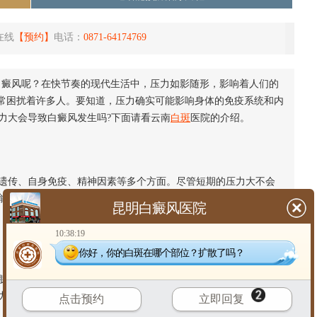
在线
【预约】
电话：
0871-64174769
白癜风呢？在快节奏的现代生活中，压力如影随形，影响着人们的
常常困扰着许多人。要知道，压力确实可能影响身体的免疫系统和内
力大会导致白癜风发生吗?下面请看云南
白斑
医院的介绍。
传、自身免疫、精神因素等多个方面。尽管短期的压力大不会
能引发免疫功能紊乱，进而影响黑色素的生成和分布，成为白癜
昆明白癜风医院
10:38:19
你好，你的白斑在哪个部位？扩散了吗？
素、皮质醇等激素分泌增加，这些激素的变化可能影响皮肤的
力，使身体更容易受到各种疾病的侵袭。
点击预约
立即回复