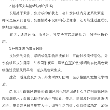
2.精神压力与情绪波动的影响
长期处于紧张、焦虑或抑郁状态，会引发神经内分泌系统紊乱，
抑制黑色素的合成。负面情绪不仅影响心理健康，还可能通过生理机
制加速病情发展。
建议：通过运动、听音乐、社交等方式缓解压力，保持积极心
态。
3.外部刺激的潜在风险
皮肤受到外伤、暴晒或化学物质接触时，可能触发病情恶化。外
伤会破坏皮肤屏障，引发同形反应，导致
白斑
扩散;暴晒则会使黑色素
细胞过度活跃而早衰，减少黑色素生成。
建议：避免皮肤外伤，外出时做好防晒，减少接触刺激性化学物
质。
昆明治疗白癜风去哪里-白癜风恶化的原因是什么？
昆明白癜风医
院
温馨提示：白癜风病情的恶化与饮食、作息、情绪及外部刺激密切
相关。患者需从日常细节入手，调整生活习惯，保持情绪稳定，加强