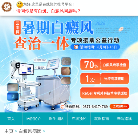
您好,这里是在线预约挂号平台！
昆明白癜风医院
请问你是有白斑、白癜风问题吗？
首页
医院简介
医生团队
在线预约
就医指南
来院路线
主页
>
白癜风病因
>