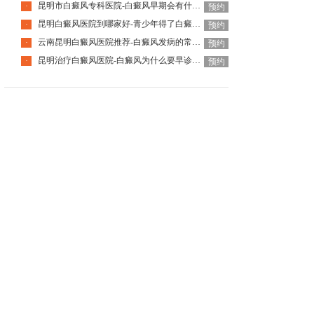
昆明市白癜风专科医院-白癜风早期会有什么症状
·
预约
昆明白癜风医院到哪家好-青少年得了白癜风该怎么科学治疗呢
·
预约
云南昆明白癜风医院推荐-白癜风发病的常见诱因是什么
·
预约
昆明治疗白癜风医院-白癜风为什么要早诊早治
·
预约