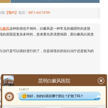
在线
【预约】
电话：
0871-64174769
白癜风
这种疾病也不例外。白癜风是一种常见的顽固性的皮肤
现的原因是复杂多样的，患者要先弄清楚病因，那白癜风白斑患
治疗是可以很好进行的了，但是就现在的祛白治疗还是较为的
的关系，脑垂体分泌的重体肽，特别是黑素细胞刺激素(MSH)
昆明白癜风医院
增多。黑素细胞的生理功能受内分泌影响，因而，无论是精神受
12:46:17
他疾病而引起的内分泌的紊乱都很可能产生白癜风这种疾病。
你好，你的白斑在哪个部位？扩散了吗？
是发生于免疫的基础上的。患者具有抗正常人黑素细胞表面抗原
到损害，将正常产生的黑色素作为外界入侵的抗原而产生抵制的抗