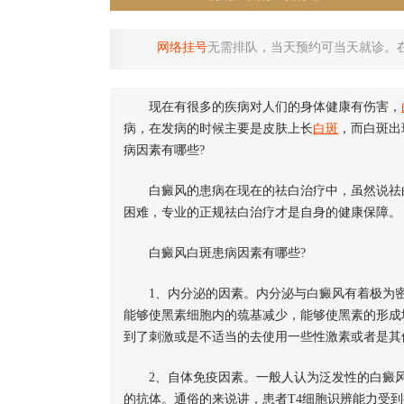
网络挂号
无需排队，当天预约可当天就诊。
现在有很多的疾病对人们的身体健康有伤害，
病，在发病的时候主要是皮肤上长
白斑
，而白斑出
病因素有哪些?
白癜风的患病在现在的祛白治疗中，虽然说祛白
困难，专业的正规祛白治疗才是自身的健康保障。
白癜风白斑患病因素有哪些?
1、内分泌的因素。内分泌与白癜风有着极为密切
能够使黑素细胞内的巯基减少，能够使黑素的形成
到了刺激或是不适当的去使用一些性激素或者是其
2、自体免疫因素。一般人认为泛发性的白癜风
的抗体。通俗的来说讲，患者T4细胞识辨能力受