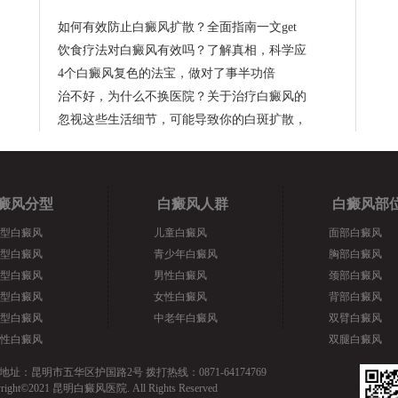
如何有效防止白癜风扩散？全面指南一文get
饮食疗法对白癜风有效吗？了解真相，科学应
4个白癜风复色的法宝，做对了事半功倍
治不好，为什么不换医院？关于治疗白癜风的
忽视这些生活细节，可能导致你的白斑扩散，
癜风分型
白癜风人群
白癜风部
型白癜风
儿童白癜风
面部白癜风
型白癜风
青少年白癜风
胸部白癜风
型白癜风
男性白癜风
颈部白癜风
型白癜风
女性白癜风
背部白癜风
型白癜风
中老年白癜风
双臂白癜风
性白癜风
双腿白癜风
地址：昆明市五华区护国路2号 拨打热线：0871-64174769
yright©2021 昆明白癜风医院. All Rights Reserved