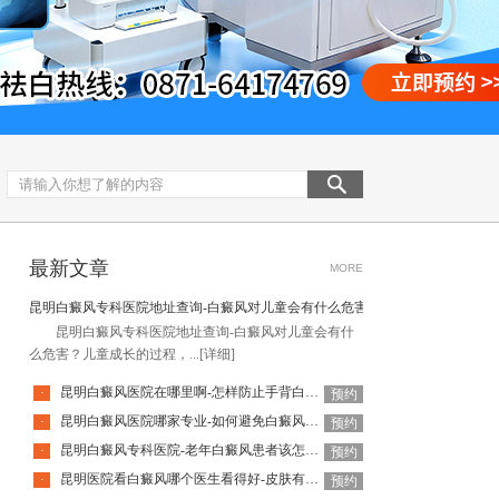
最新文章
MORE
昆明白癜风专科医院地址查询-白癜风对儿童会有什么危害
昆明白癜风专科医院地址查询-白癜风对儿童会有什
么危害？儿童成长的过程，...
[详细]
昆明白癜风医院在哪里啊-怎样防止手背白癜风扩散呢
·
预约
昆明白癜风医院哪家专业-如何避免白癜风复发呢
·
预约
昆明白癜风专科医院-老年白癜风患者该怎么有效应对疾病
·
预约
昆明医院看白癜风哪个医生看得好-皮肤有白癜风后该怎么护理
·
预约