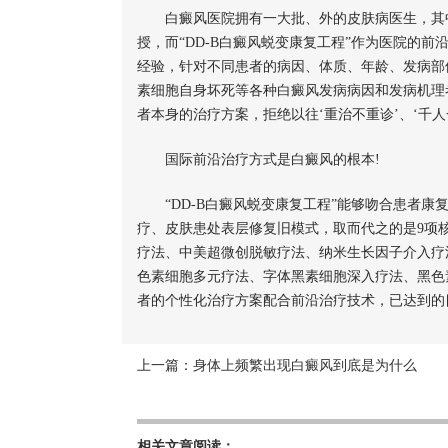
白癜风医院拥有一大批、外的皮肤病医生，其中
授，而“DD-B白癜风蜕变康复工程”作为医院的
经验，针对不同患者的病因、体质、年龄、发病部
素细胞自身坏死等各种白癜风发病病因和发病机理
者本身的治疗方案，拒绝以往‘重治不重诊’、‘千
国际前沿治疗方式是白癜风的根本!
“DD-B白癜风蜕变康复工程”能够吻合患者康
疗、皮肤患处表层修复旧模式，取而代之的是9项核
疗法、中美超微创脱敏疗法、纳米生长因子介入疗
色素细胞多元疗法、字体黑素细胞深入疗法、黑色
者的个性化治疗方案配合前沿治疗技术，已达到的
上一篇：
身体上频繁出现白癜风到底是为什么
相关文章阅读：