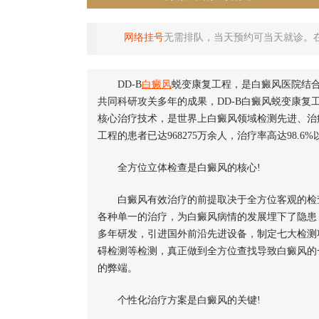
网络挂号
无需排队，当天预约可当天就诊。
DD-B
白癜风
蜕变康复工程，是白癜风医院结合
共同科研攻关多年的成果，DD-B白癜风蜕变康
核心治疗技术，是世界上白癜风领域检测先进、治
工程的患者已达968275万余人，治疗率高达98.6
全方位立体检查是白癜风的核心!
白癜风有效治疗的前提取决于全方位客观的检查
各种单一的治疗，为白癜风病情的发展埋下了隐患，
多年研发，引进国外前沿先进设备，制定七大检测项
碍检测等检测，真正做到全方位查找导致白癜风的
的弊端。
个性化治疗方案是白癜风的关键!