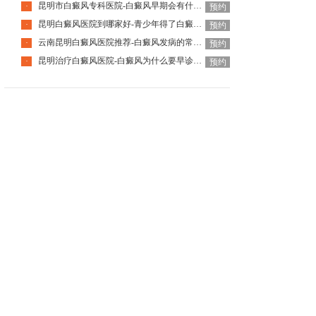
昆明市白癜风专科医院-白癜风早期会有什么症状
·
预约
昆明白癜风医院到哪家好-青少年得了白癜风该怎么科学治疗呢
·
预约
云南昆明白癜风医院推荐-白癜风发病的常见诱因是什么
·
预约
昆明治疗白癜风医院-白癜风为什么要早诊早治
·
预约