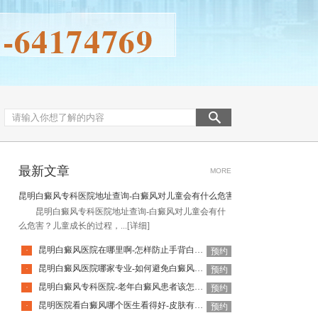
最新文章
MORE
昆明白癜风专科医院地址查询-白癜风对儿童会有什么危害
昆明白癜风专科医院地址查询-白癜风对儿童会有什
么危害？儿童成长的过程，...
[详细]
昆明白癜风医院在哪里啊-怎样防止手背白癜风扩散呢
·
预约
昆明白癜风医院哪家专业-如何避免白癜风复发呢
·
预约
昆明白癜风专科医院-老年白癜风患者该怎么有效应对疾病
·
预约
昆明医院看白癜风哪个医生看得好-皮肤有白癜风后该怎么护理
·
预约