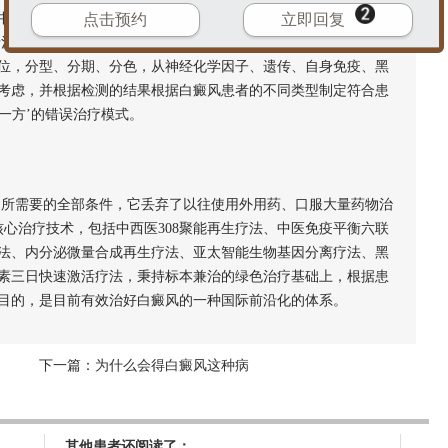
点击预约
立即回复
不乏享誉外的学科带头人以及享·有国务院特殊津贴的医生教
前沿治疗体系正是由这些医生严格把关，他们利用三十余年临床诊疗
位，分型、分期、分色，从神经化学因子、遗传、自身免疫、黑
考虑，并根据检测的结果根据白癜风患者的不同类型制定符合患
人一方’的错误治疗模式。
复所需要的全部条件，它丢弃了以往使用外用药、口服大量药物治
心治疗技术，包括中西医308聚能再生疗法、中医免疫平衡六联
法、内分泌微量合成再生疗法、亚太智能生物基因分离疗法、黑
素三日快速激活疗法，秉持标本兼治的绿色治疗基础上，根据患
目的，是目前有效治好白癜风的一种国际前沿化的体系。
下一篇：
为什么会得白癜风这种病
其他患者还阅读了：