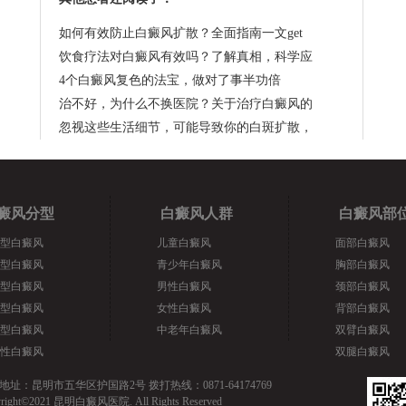
如何有效防止白癜风扩散？全面指南一文get
饮食疗法对白癜风有效吗？了解真相，科学应
4个白癜风复色的法宝，做对了事半功倍
治不好，为什么不换医院？关于治疗白癜风的
忽视这些生活细节，可能导致你的白斑扩散，
癜风分型
白癜风人群
白癜风部
型白癜风
儿童白癜风
面部白癜风
型白癜风
青少年白癜风
胸部白癜风
型白癜风
男性白癜风
颈部白癜风
型白癜风
女性白癜风
背部白癜风
型白癜风
中老年白癜风
双臂白癜风
性白癜风
双腿白癜风
地址：昆明市五华区护国路2号 拨打热线：0871-64174769
yright©2021 昆明白癜风医院. All Rights Reserved