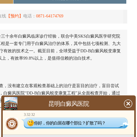
在线
【预约】
电话：
0871-64174769
三十余年白癜风临床诊疗经验，联合中美SKS白癜风医学研究院
复工程是一套专门用于白癜风治疗的体系，其中包括七项检测、九大
疗有效的技术之一。截至目前，全球受益于DD-B白癜风蜕变康复
%以上，有效率99.8%以上，是值得信赖的治白技术。
，没有建立在客观检查基础上的治疗是盲目的治疗，盲目尝试
白癜风医院“DD-B白癜风蜕变康复工程”从全面检查开始，通过
目包括德国奥曼wood灯检查、抗黑素细胞抗体检测、微循环障
昆明白癜风医院
一个或几个致病原因与发病机制，解决了以往白癜风重治不重诊
3:32:32
你好，你的白斑在哪个部位？扩散了吗？