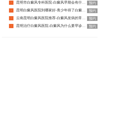
昆明市白癜风专科医院-白癜风早期会有什么症状
·
预约
昆明白癜风医院到哪家好-青少年得了白癜风该怎么科学治疗呢
·
预约
云南昆明白癜风医院推荐-白癜风发病的常见诱因是什么
·
预约
昆明治疗白癜风医院-白癜风为什么要早诊早治
·
预约