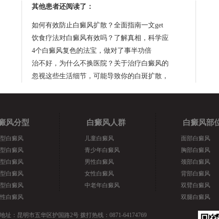
其他患者还阅读了：
如何有效防止白癜风扩散？全面指南一文get
饮食疗法对白癜风有效吗？了解真相，科学应
4个白癜风复色的法宝，做对了事半功倍
治不好，为什么不换医院？关于治疗白癜风的
忽视这些生活细节，可能导致你的白斑扩散，
癜风分型
白癜风人群
白癜风部
型白癜风
儿童白癜风
面部白癜风
型白癜风
青少年白癜风
胸部白癜风
型白癜风
男性白癜风
颈部白癜风
型白癜风
女性白癜风
背部白癜风
型白癜风
中老年白癜风
双臂白癜风
性白癜风
双腿白癜风
地址：昆明市五华区护国路2号 拨打热线：0871-64174769