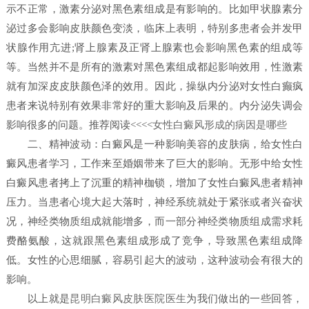
示不正常，激素分泌对黑色素组成是有影响的。比如甲状腺素分
泌过多会影响皮肤颜色变淡，临床上表明，特别多患者会并发甲
状腺作用亢进;肾上腺素及正肾上腺素也会影响黑色素的组成等
等。当然并不是所有的激素对黑色素组成都起影响效用，性激素
就有加深皮皮肤颜色泽的效用。因此，操纵内分泌对女性白癫疯
患者来说特别有效果非常好的重大影响及后果的。内分泌失调会
影响很多的问题。推荐阅读<<<<
女性白癜风形成的病因是哪些
二、精神波动：白癜风是一种影响美容的皮肤病，给女性白
癜风患者学习，工作来至婚姻带来了巨大的影响。无形中给女性
白癜风患者拷上了沉重的精神枷锁，增加了女性白癜风患者精神
压力。当患者心境大起大落时，神经系统就处于紧张或者兴奋状
况，神经类物质组成就能增多，而一部分神经类物质组成需求耗
费酪氨酸，这就跟黑色素组成形成了竞争，导致黑色素组成降
低。女性的心思细腻，容易引起大的波动，这种波动会有很大的
影响。
以上就是
昆明白癜风皮肤医院医生
为我们做出的一些回答，