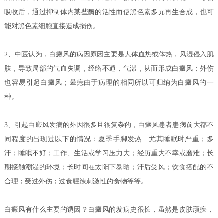
吸收后，通过抑制体内某些酶的活性而使黑色素多元再生合成，也可
能对黑色素细胞直接造成损伤。
2、中医认为，白癜风的病因原因主要是人体血热或体热，风湿侵入肌
肤，导致局部的气血失调，经络不通，气滞，从而形成白癜风；外伤
也容易引起白癜风；晕痣由于病理的相同所以可归纳为白癜风的一
种。
3、引起白癜风发病的外因很多且很复杂的，白癜风患者患病前大都不
同程度的出现过以下的情况：夏季手脚发热，尤其睡眠时严重；多
汗；睡眠不好；工作、生活或学习压力大；经历重大不幸或磨难；长
期接触潮湿的环境；长时间在太阳下暴晒；汗后受风；饮食搭配的不
合理；受过外伤；过食腥辣刺激性的食物等等。
白癜风有什么主要的诱因？白癜风的发病史很长，虽然是皮肤顽疾，