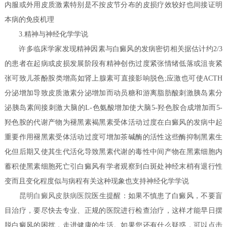
内服或外用皮质激素特别是不按皮节分布的皮损疗效较好也间接证明
本病的免疫机理
3.精神与神经化学学说
许多临床学家发现精神因素与白癜风的发病密切相关据估计约2/3
的患者在起病或皮损发展阶段有精神创伤过度紧张情绪低落或沮丧紧
张可致儿茶酚胺类增高如肾上腺素可直接影响脱色;应激也可使ACTH
分泌增加导致皮质激素分泌增加而动员糖和游离脂肪酸刺激胰岛素分
泌胰岛素间接刺激大脑的L-色氨酸增加使大脑5-羟色胺合成增加而5-
羟色胺的代谢产物为褪黑素褐黑素受体活动过度在白癜风的发病中起
重要作用褪黑素受体活动过度可增加茶碱酶的活性这些酶抑制黑素生
化但后期又使其生代活化导致黑素代谢的毒性中间产物在黑素细胞内
蓄积使黑素细胞死亡引白癜风有学者观察到白斑处神经末梢有退行性
变而且变化程度似与病程有关这种现象也支持神经化学学说
昆明白癜风皮肤病医院
医生提醒：如果不慎患了白癜风，不要盲
目治疗，要尽快去专业、正规的医院进行检查治疗，这样才能早日摆
脱白癜风的困扰，走进健康的生活。如果您还有什么疑惑，可以点击