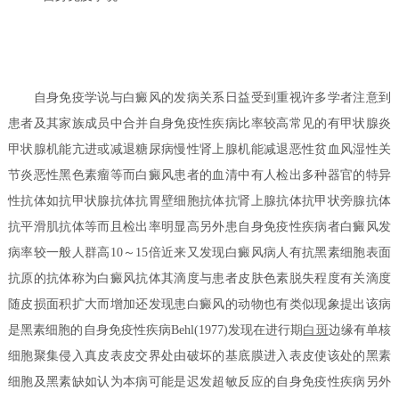
自身免疫学说与白癜风的发病关系日益受到重视许多学者注意到
患者及其家族成员中合并自身免疫性疾病比率较高常见的有甲状腺炎
甲状腺机能亢进或减退糖尿病慢性肾上腺机能减退恶性贫血风湿性关
节炎恶性黑色素瘤等而白癜风患者的血清中有人检出多种器官的特异
性抗体如抗甲状腺抗体抗胃壁细胞抗体抗肾上腺抗体抗甲状旁腺抗体
抗平滑肌抗体等而且检出率明显高另外患自身免疫性疾病者白癜风发
病率较一般人群高10～15倍近来又发现白癜风病人有抗黑素细胞表面
抗原的抗体称为白癜风抗体其滴度与患者皮肤色素脱失程度有关滴度
随皮损面积扩大而增加还发现患白癜风的动物也有类似现象提出该病
是黑素细胞的自身免疫性疾病Behl(1977)发现在进行期
白斑
边缘有单核
细胞聚集侵入真皮表皮交界处由破坏的基底膜进入表皮使该处的黑素
细胞及黑素缺如认为本病可能是迟发超敏反应的自身免疫性疾病另外