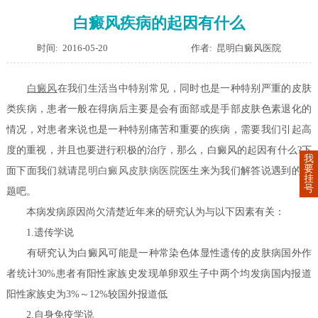
白癜风疾病的起因有什么
时间: 2016-05-20
作者: 昆明白癜风医院
白癜风
在我们生活当中特别常见，同时也是一种特别严重的皮肤
类疾病，患者一般在得病后主要是会有面部或是手部皮肤色素退化的
情况，对患者来说也是一种特别痛苦和重要的疾病，需要我们引起高
度的重视，并且也要进行积极的治疗，那么，白癜风的起因有什么?下
我
要
面下面我们就请
昆明白癜风皮肤病医院
医生来为我们解答说遇到的问
挂
号
题吧。
本病发病原因尚欠清楚近年来的研究认为与以下因素有关：
1.遗传学说
有研究认为白癜风可能是一种常染色体显性遗传的皮肤病国外作
者统计30%患者有阳性家族史发现单卵双生子中两个均发病国内报道
阳性家族史为3%～12%较国外报道低
2.自身免疫学说