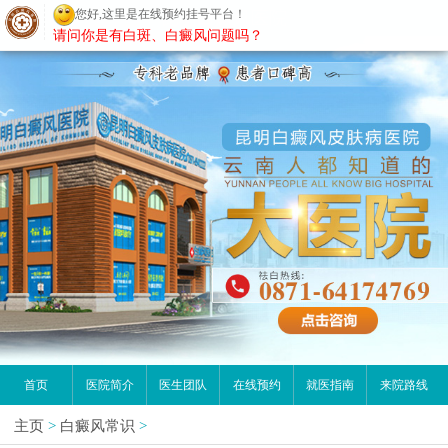
您好,这里是在线预约挂号平台！
昆明白癜风医院
请问你是有白斑、白癜风问题吗？
首页
医院简介
医生团队
在线预约
就医指南
来院路线
主页
>
白癜风常识
>