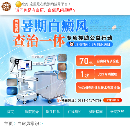
您好,这里是在线预约挂号平台！
昆明白癜风医院
请问你是有白斑、白癜风问题吗？
首页
医院简介
医生团队
在线预约
就医指南
来院路线
主页
>
白癜风常识
>