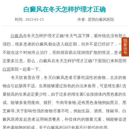
白癜风在冬天怎样护理才正确
时间: 2022-01-15
作者: 昆明白癜风医院
白癜风
在冬天怎样护理才正确?
冬天气温下降，紫外线也没有那么
我
强烈，很多患者的白癜风都会进入稳定期，但并不是已经好了，一定
要
挂
不能在这个时候停止治疗，否则很容易出现病情扩散的情况，患者一
号
定要多注意。那么，白癜风在冬天怎样护理才正确?下面我们来和昆明
白斑
医院一起看一下。
冬天饮食需合理，冬天白癜风患者尽量吃温性的食物，太凉的食
物会引起肠胃不适。生果能够通过加热的办法来食用，可是维生素C含
量较高的生果必定要少吃，由于过多的维生素C会按捺体内黑色素的生
成。能够多食用瘦肉、猪肝、牛肉等食物;还有黑色食物例如黑豆、黑
芝麻等;关于影响性强的食物尽量不吃，例如生蒜、酒类、辣椒等。白
癜风医师发起患者运用铜质餐具，补偿体内的微量元素，铜能够促进
黑色素细胞的组成，关于白癜风的治疗有着不行替代的作用。