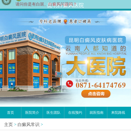
您好,这里是在线预约挂号平台！
昆明白癜风医院
请问你是有白斑、白癜风问题吗？
首页
医院简介
医生团队
在线预约
就医指南
来院路线
主页
>
白癜风常识
>