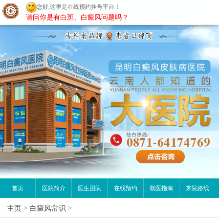
您好,这里是在线预约挂号平台！
昆明白癜风医院
请问你是有白斑、白癜风问题吗？
首页
医院简介
医生团队
在线预约
就医指南
来院路线
主页
>
白癜风常识
>