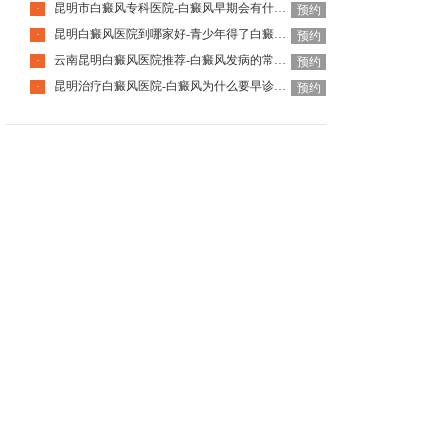
昆明市白癜风专科医院-白癜风早期会有什么症状
·
预约
昆明白癜风医院到哪家好-青少年得了白癜风该怎么科学治疗呢
·
预约
云南昆明白癜风医院推荐-白癜风发病的常见诱因是什么
·
预约
昆明治疗白癜风医院-白癜风为什么要早诊早治
·
预约