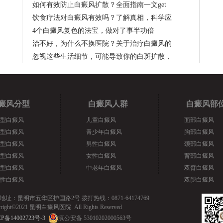
如何有效防止白癜风扩散？全面指南一文get
饮食疗法对白癜风有效吗？了解真相，科学应
4个白癜风复色的法宝，做对了事半功倍
治不好，为什么不换医院？关于治疗白癜风的
忽视这些生活细节，可能导致你的白斑扩散，
癜风分型
白癜风人群
白癜风部
型白癜风
儿童白癜风
面部白癜风
型白癜风
青少年白癜风
胸部白癜风
型白癜风
男性白癜风
颈部白癜风
型白癜风
女性白癜风
背部白癜风
型白癜风
中老年白癜风
双臂白癜风
性白癜风
双腿白癜风
地址：昆明市五华区护国路2号 拨打热线：0871-64174769
yright©2021 昆明白癜风医院. All Rights Reserved
P备14002723号-3
滇公安备 53010202000563号