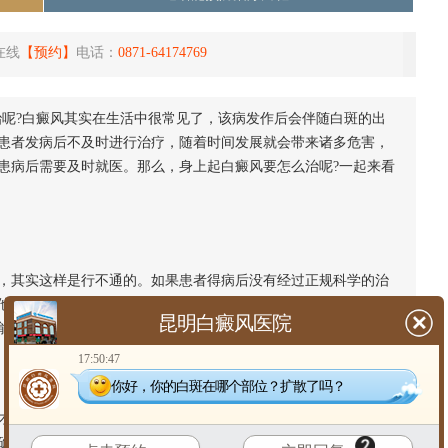
在线
【预约】
电话：
0871-64174769
治呢?白癜风其实在生活中很常见了，该病发作后会伴随白斑的出
患者发病后不及时进行治疗，随着时间发展就会带来诸多危害，
患病后需要及时就医。那么，身上起白癜风要怎么治呢?一起来看
其实这样是行不通的。如果患者得病后没有经过正规科学的治
他疾病，这对患者健康来说是很大的威胁。因此建议各位患者看
昆明白癜风医院
能争取在短时间内祛白。
17:50:47
你好，你的白斑在哪个部位？扩散了吗？
能科学治疗该疾病。一般而言，正规的白癜风医院在为患者进
确诱因后再开展针对性治疗，这样能促进病情的改善。不过需要