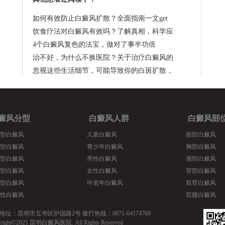
如何有效防止白癜风扩散？全面指南一文get
饮食疗法对白癜风有效吗？了解真相，科学应
4个白癜风复色的法宝，做对了事半功倍
治不好，为什么不换医院？关于治疗白癜风的
忽视这些生活细节，可能导致你的白斑扩散，
癜风分型
白癜风人群
白癜风部
型白癜风
儿童白癜风
面部白癜风
型白癜风
青少年白癜风
胸部白癜风
型白癜风
男性白癜风
颈部白癜风
型白癜风
女性白癜风
背部白癜风
型白癜风
中老年白癜风
双臂白癜风
性白癜风
双腿白癜风
地址：昆明市五华区护国路2号 拨打热线：0871-64174769
yright©2021 昆明白癜风医院. All Rights Reserved