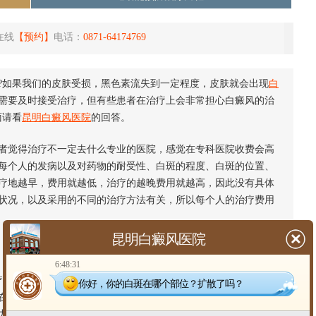
在线
【预约】
电话：
0871-64174769
?如果我们的皮肤受损，黑色素流失到一定程度，皮肤就会出现
白
需要及时接受治疗，但有些患者在治疗上会非常担心白癜风的治
面请看
昆明白癜风医院
的回答。
觉得治疗不一定去什么专业的医院，感觉在专科医院收费会高
每个人的发病以及对药物的耐受性、白斑的程度、白斑的位置、
疗地越早，费用就越低，治疗的越晚费用就越高，因此没有具体
状况，以及采用的不同的治疗方法有关，所以每个人的治疗费用
昆明白癜风医院
6:48:31
就会有差异，治疗办法不同所收取的费用也是不同的。比如说：
你好，你的白斑在哪个部位？扩散了吗？
在较短的时间内恢复起来，当然在费用上也就不会太高，而如果
力都是付出多倍，甚至还可能出现复发现象，自然费用方面也会