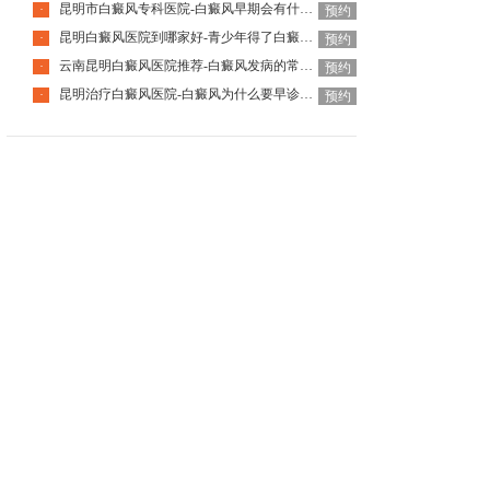
昆明市白癜风专科医院-白癜风早期会有什么症状
·
预约
昆明白癜风医院到哪家好-青少年得了白癜风该怎么科学治疗呢
·
预约
云南昆明白癜风医院推荐-白癜风发病的常见诱因是什么
·
预约
昆明治疗白癜风医院-白癜风为什么要早诊早治
·
预约