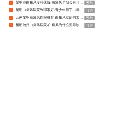
昆明市白癜风专科医院-白癜风早期会有什么症状
·
预约
昆明白癜风医院到哪家好-青少年得了白癜风该怎么科学治疗呢
·
预约
云南昆明白癜风医院推荐-白癜风发病的常见诱因是什么
·
预约
昆明治疗白癜风医院-白癜风为什么要早诊早治
·
预约