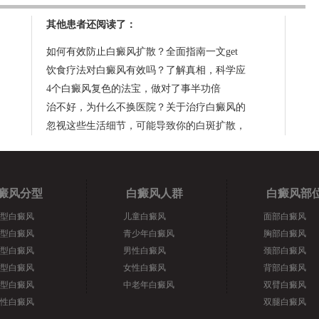
其他患者还阅读了：
如何有效防止白癜风扩散？全面指南一文get
饮食疗法对白癜风有效吗？了解真相，科学应
4个白癜风复色的法宝，做对了事半功倍
治不好，为什么不换医院？关于治疗白癜风的
忽视这些生活细节，可能导致你的白斑扩散，
癜风分型
白癜风人群
白癜风部
型白癜风
儿童白癜风
面部白癜风
型白癜风
青少年白癜风
胸部白癜风
型白癜风
男性白癜风
颈部白癜风
型白癜风
女性白癜风
背部白癜风
型白癜风
中老年白癜风
双臂白癜风
性白癜风
双腿白癜风